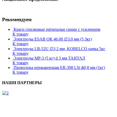
Рекомендуем
Краги спилковые пятипалые синие с усилением
К товару
Электроды ESAB ОК 46.00 ∅3.0 мм (5,3кг)
К товару
Электроды LB-52U ∅3,2 мм, KOBELCO пачка 5кг
К товару
Электроды МР-3 (5 кг) d 3 мм ТАНТАЛ
К товару
Проволока нержавеющая ER-308 LSi ф0,8 мм (1кг)
К товару
НАШИ ПАРТНЕРЫ