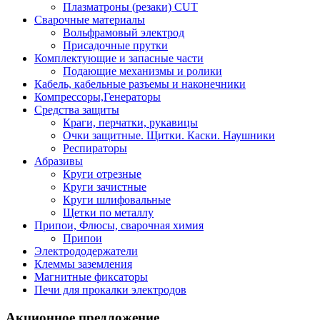
Плазматроны (резаки) CUT
Сварочные материалы
Вольфрамовый электрод
Присадочные прутки
Комплектующие и запасные части
Подающие механизмы и ролики
Кабель, кабельные разъемы и наконечники
Компрессоры,Генераторы
Средства защиты
Краги, перчатки, рукавицы
Очки защитные. Щитки. Каски. Наушники
Респираторы
Абразивы
Круги отрезные
Круги зачистные
Круги шлифовальные
Щетки по металлу
Припои, Флюсы, сварочная химия
Припои
Электрододержатели
Клеммы заземления
Магнитные фиксаторы
Печи для прокалки электродов
Акционное предложение