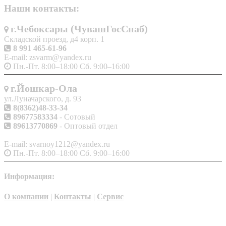
Наши контакты:
г.Чебоксары (ЧувашГосСнаб)
Складской проезд, д4 корп. 1
8 991 465-61-96
E-mail: zsvarm@yandex.ru
Пн.-Пт. 8:00–18:00 Сб. 9:00–16:00
г.Йошкар-Ола
ул.Луначарского, д. 93
8(8362)48-33-34
89677583334
- Сотовый
89613770869
- Оптовый отдел
E-mail: svarnoy1212@yandex.ru
Пн.-Пт. 8:00–18:00 Сб. 9:00–16:00
Информация:
О компании
|
Контакты
|
Сервис