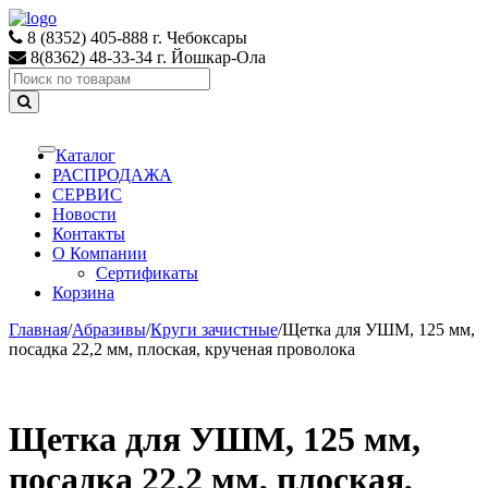
Skip
Skip
to
to
8 (8352) 405-888 г. Чебоксары
navigation
content
8(8362) 48-33-34 г. Йошкар-Ола
Search
for:
Каталог
Toggle
navigation
РАСПРОДАЖА
СЕРВИС
Новости
Контакты
О Компании
Сертификаты
Корзина
Главная
/
Абразивы
/
Круги зачистные
/
Щетка для УШМ, 125 мм,
посадка 22,2 мм, плоская, крученая проволока
Щетка для УШМ, 125 мм,
посадка 22,2 мм, плоская,