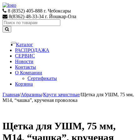
Skip
Skip
to
to
8 (8352) 405-888 г. Чебоксары
navigation
content
8(8362) 48-33-34 г. Йошкар-Ола
Search
for:
Каталог
Toggle
navigation
РАСПРОДАЖА
СЕРВИС
Новости
Контакты
О Компании
Сертификаты
Корзина
Главная
/
Абразивы
/
Круги зачистные
/
Щетка для УШМ, 75 мм,
М14, “чашка”, крученая проволока
Щетка для УШМ, 75 мм,
М14, “чашка”, крученая