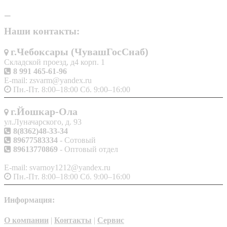
Наши контакты:
г.Чебоксары (ЧувашГосСнаб)
Складской проезд, д4 корп. 1
8 991 465-61-96
E-mail: zsvarm@yandex.ru
Пн.-Пт. 8:00–18:00 Сб. 9:00–16:00
г.Йошкар-Ола
ул.Луначарского, д. 93
8(8362)48-33-34
89677583334
- Сотовый
89613770869
- Оптовый отдел
E-mail: svarnoy1212@yandex.ru
Пн.-Пт. 8:00–18:00 Сб. 9:00–16:00
Информация:
О компании
|
Контакты
|
Сервис