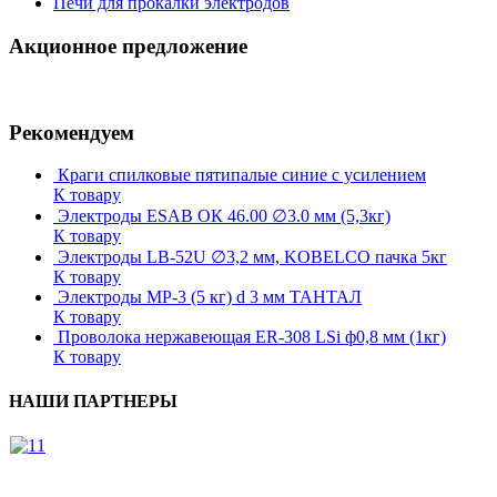
Печи для прокалки электродов
Акционное предложение
Рекомендуем
Краги спилковые пятипалые синие с усилением
К товару
Электроды ESAB ОК 46.00 ∅3.0 мм (5,3кг)
К товару
Электроды LB-52U ∅3,2 мм, KOBELCO пачка 5кг
К товару
Электроды МР-3 (5 кг) d 3 мм ТАНТАЛ
К товару
Проволока нержавеющая ER-308 LSi ф0,8 мм (1кг)
К товару
НАШИ ПАРТНЕРЫ