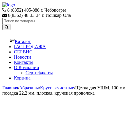
Skip
Skip
to
to
8 (8352) 405-888 г. Чебоксары
navigation
content
8(8362) 48-33-34 г. Йошкар-Ола
Search
for:
Каталог
Toggle
navigation
РАСПРОДАЖА
СЕРВИС
Новости
Контакты
О Компании
Сертификаты
Корзина
Главная
/
Абразивы
/
Круги зачистные
/
Щетка для УШМ, 100 мм,
посадка 22,2 мм, плоская, крученая проволока