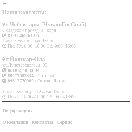
Наши контакты:
г.Чебоксары (ЧувашГосСнаб)
Складской проезд, д4 корп. 1
8 991 465-61-96
E-mail: zsvarm@yandex.ru
Пн.-Пт. 8:00–18:00 Сб. 9:00–16:00
г.Йошкар-Ола
ул.Луначарского, д. 93
8(8362)48-33-34
89677583334
- Сотовый
89613770869
- Оптовый отдел
E-mail: svarnoy1212@yandex.ru
Пн.-Пт. 8:00–18:00 Сб. 9:00–16:00
Информация:
О компании
|
Контакты
|
Сервис