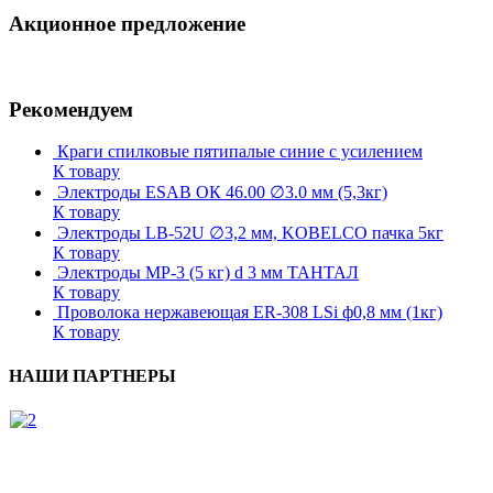
Акционное предложение
Рекомендуем
Краги спилковые пятипалые синие с усилением
К товару
Электроды ESAB ОК 46.00 ∅3.0 мм (5,3кг)
К товару
Электроды LB-52U ∅3,2 мм, KOBELCO пачка 5кг
К товару
Электроды МР-3 (5 кг) d 3 мм ТАНТАЛ
К товару
Проволока нержавеющая ER-308 LSi ф0,8 мм (1кг)
К товару
НАШИ ПАРТНЕРЫ