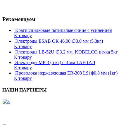
Рекомендуем
Краги спилковые пятипалые синие с усилением
К товару
Электроды ESAB ОК 46.00 ∅3.0 мм (5,3кг)
К товару
Электроды LB-52U ∅3,2 мм, KOBELCO пачка 5кг
К товару
Электроды МР-3 (5 кг) d 3 мм ТАНТАЛ
К товару
Проволока нержавеющая ER-308 LSi ф0,8 мм (1кг)
К товару
НАШИ ПАРТНЕРЫ