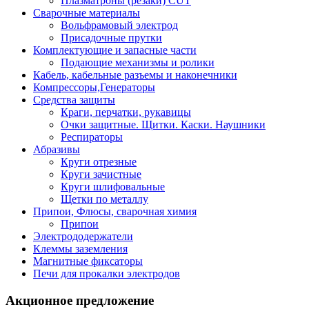
Плазматроны (резаки) CUT
Сварочные материалы
Вольфрамовый электрод
Присадочные прутки
Комплектующие и запасные части
Подающие механизмы и ролики
Кабель, кабельные разъемы и наконечники
Компрессоры,Генераторы
Средства защиты
Краги, перчатки, рукавицы
Очки защитные. Щитки. Каски. Наушники
Респираторы
Абразивы
Круги отрезные
Круги зачистные
Круги шлифовальные
Щетки по металлу
Припои, Флюсы, сварочная химия
Припои
Электрододержатели
Клеммы заземления
Магнитные фиксаторы
Печи для прокалки электродов
Акционное предложение