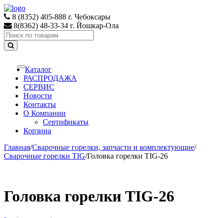
Skip
Skip
to
to
8 (8352) 405-888 г. Чебоксары
navigation
content
8(8362) 48-33-34 г. Йошкар-Ола
Search
for:
Каталог
Toggle
navigation
РАСПРОДАЖА
СЕРВИС
Новости
Контакты
О Компании
Сертификаты
Корзина
Главная
/
Сварочные горелки, запчасти и комплектующие
/
Сварочные горелки TIG
/
Головка горелки TIG-26
Головка горелки TIG-26