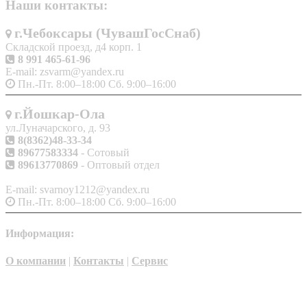
Наши контакты:
г.Чебоксары (ЧувашГосСнаб)
Складской проезд, д4 корп. 1
8 991 465-61-96
E-mail: zsvarm@yandex.ru
Пн.-Пт. 8:00–18:00 Сб. 9:00–16:00
г.Йошкар-Ола
ул.Луначарского, д. 93
8(8362)48-33-34
89677583334
- Сотовый
89613770869
- Оптовый отдел
E-mail: svarnoy1212@yandex.ru
Пн.-Пт. 8:00–18:00 Сб. 9:00–16:00
Информация:
О компании
|
Контакты
|
Сервис