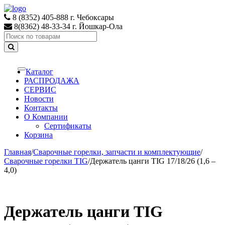
Skip
Skip
to
to
8 (8352) 405-888 г. Чебоксары
navigation
content
8(8362) 48-33-34 г. Йошкар-Ола
Search
for:
Каталог
Toggle
navigation
РАСПРОДАЖА
СЕРВИС
Новости
Контакты
О Компании
Сертификаты
Корзина
Главная
/
Сварочные горелки, запчасти и комплектующие
/
Сварочные горелки TIG
/
Держатель цанги TIG 17/18/26 (1,6 –
4,0)
Держатель цанги TIG