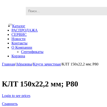
Skip
Skip
Каталог
Toggle
to
to
navigation
РАСПРОДАЖА
navigation
content
СЕРВИС
Новости
Контакты
О Компании
Сертификаты
Корзина
Главная
/
Абразивы
/
Круги зачистные
/
КЛТ 150х22,2 мм; Р80
КЛТ 150х22,2 мм; Р80
Login to see prices
Сравнить