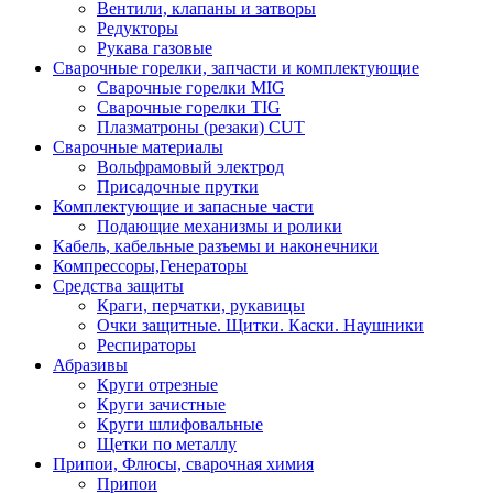
Вентили, клапаны и затворы
Редукторы
Рукава газовые
Сварочные горелки, запчасти и комплектующие
Сварочные горелки MIG
Сварочные горелки TIG
Плазматроны (резаки) CUT
Сварочные материалы
Вольфрамовый электрод
Присадочные прутки
Комплектующие и запасные части
Подающие механизмы и ролики
Кабель, кабельные разъемы и наконечники
Компрессоры,Генераторы
Средства защиты
Краги, перчатки, рукавицы
Очки защитные. Щитки. Каски. Наушники
Респираторы
Абразивы
Круги отрезные
Круги зачистные
Круги шлифовальные
Щетки по металлу
Припои, Флюсы, сварочная химия
Припои