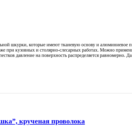
льной шкурки, которые имеют тканевую основу и алюминиевое 
акже при кузовных и столярно-слесарных работах. Можно приме
лепестков давление на поверхность распределяется равномерно. 
шка”, крученая проволока