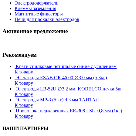
Электрододержатели
Клеммы заземления
Магнитные фиксаторы
Печи для прокалки электродов
Акционное предложение
Рекомендуем
Краги спилковые пятипалые синие с усилением
К товару
Электроды ESAB ОК 46.00 ∅3.0 мм (5,3кг)
К товару
Электроды LB-52U ∅3,2 мм, KOBELCO пачка 5кг
К товару
Электроды МР-3 (5 кг) d 3 мм ТАНТАЛ
К товару
Проволока нержавеющая ER-308 LSi ф0,8 мм (1кг)
К товару
НАШИ ПАРТНЕРЫ