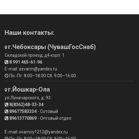
Наши контакты:
г.Чебоксары (ЧувашГосСнаб)
Складской проезд, д4 корп. 1
8 991 465-61-96
E-mail: zsvarm@yandex.ru
Пн.-Пт. 8:00–18:00 Сб. 9:00–16:00
г.Йошкар-Ола
ул.Луначарского, д. 93
8(8362)48-33-34
89677583334
- Сотовый
89613770869
- Оптовый отдел
E-mail: svarnoy1212@yandex.ru
Пн.-Пт. 8:00–18:00 Сб. 9:00–16:00