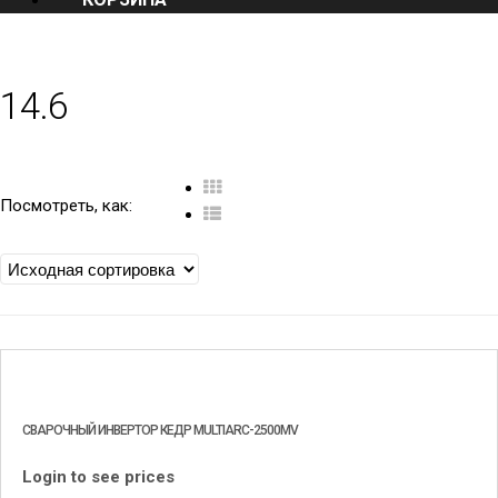
v
i
g
a
14.6
t
i
o
n
Посмотреть, как:
СВАРОЧНЫЙ ИНВЕРТОР КЕДР MULTIARC-2500MV
Login to see prices