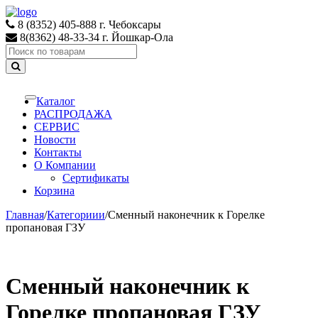
Skip
Skip
to
to
8 (8352) 405-888 г. Чебоксары
navigation
content
8(8362) 48-33-34 г. Йошкар-Ола
Search
for:
Каталог
Toggle
navigation
РАСПРОДАЖА
СЕРВИС
Новости
Контакты
О Компании
Сертификаты
Корзина
Главная
/
Категориии
/
Сменный наконечник к Горелке
пропановая ГЗУ
Сменный наконечник к
Горелке пропановая ГЗУ