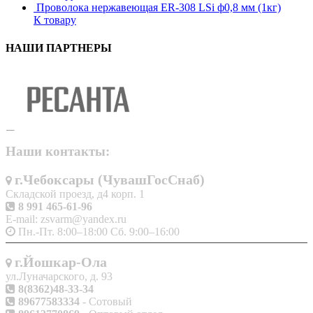
Проволока нержавеющая ER-308 LSi ф0,8 мм (1кг)
К товару
НАШИ ПАРТНЕРЫ
Наши контакты:
г.Чебоксары (ЧувашГосСнаб)
Складской проезд, д4 корп. 1
8 991 465-61-96
E-mail: zsvarm@yandex.ru
Пн.-Пт. 8:00–18:00 Сб. 9:00–16:00
г.Йошкар-Ола
ул.Луначарского, д. 93
8(8362)48-33-34
89677583334
- Сотовый