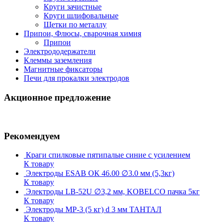
Круги зачистные
Круги шлифовальные
Щетки по металлу
Припои, Флюсы, сварочная химия
Припои
Электрододержатели
Клеммы заземления
Магнитные фиксаторы
Печи для прокалки электродов
Акционное предложение
Рекомендуем
Краги спилковые пятипалые синие с усилением
К товару
Электроды ESAB ОК 46.00 ∅3.0 мм (5,3кг)
К товару
Электроды LB-52U ∅3,2 мм, KOBELCO пачка 5кг
К товару
Электроды МР-3 (5 кг) d 3 мм ТАНТАЛ
К товару