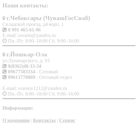
Наши контакты:
г.Чебоксары (ЧувашГосСнаб)
Складской проезд, д4 корп. 1
8 991 465-61-96
E-mail: zsvarm@yandex.ru
Пн.-Пт. 8:00–18:00 Сб. 9:00–16:00
г.Йошкар-Ола
ул.Луначарского, д. 93
8(8362)48-33-34
89677583334
- Сотовый
89613770869
- Оптовый отдел
E-mail: svarnoy1212@yandex.ru
Пн.-Пт. 8:00–18:00 Сб. 9:00–16:00
Информация:
О компании
|
Контакты
|
Сервис