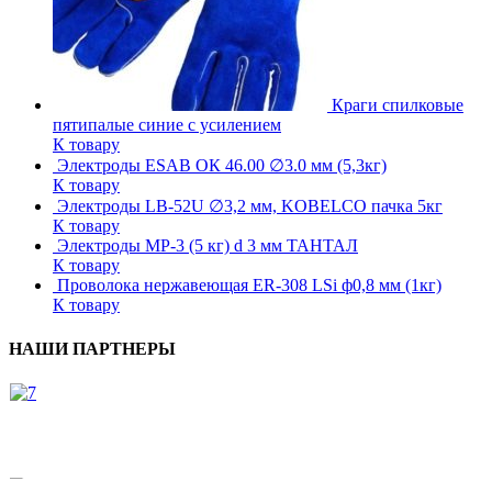
Краги спилковые
пятипалые синие с усилением
К товару
Электроды ESAB ОК 46.00 ∅3.0 мм (5,3кг)
К товару
Электроды LB-52U ∅3,2 мм, KOBELCO пачка 5кг
К товару
Электроды МР-3 (5 кг) d 3 мм ТАНТАЛ
К товару
Проволока нержавеющая ER-308 LSi ф0,8 мм (1кг)
К товару
НАШИ ПАРТНЕРЫ