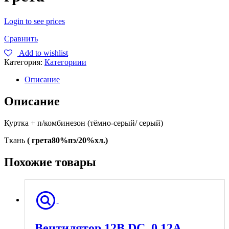
Login to see prices
Сравнить
Add to wishlist
Категория:
Категориии
Описание
Описание
Куртка + п/комбинезон (тёмно-серый/ серый)
Ткань
( грета80%пэ/20%хл.)
Похожие товары
Вентилятор 12В DC, 0,12А,