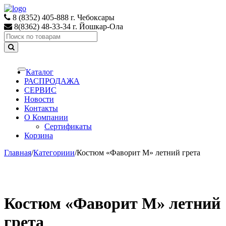
Skip
Skip
to
to
8 (8352) 405-888 г. Чебоксары
navigation
content
8(8362) 48-33-34 г. Йошкар-Ола
Search
for:
Каталог
Toggle
navigation
РАСПРОДАЖА
СЕРВИС
Новости
Контакты
О Компании
Сертификаты
Корзина
Главная
/
Категориии
/
Костюм «Фаворит М» летний грета
Костюм «Фаворит М» летний
грета