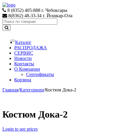
Skip
Skip
to
to
8 (8352) 405-888 г. Чебоксары
navigation
content
8(8362) 48-33-34 г. Йошкар-Ола
Search
for:
Каталог
Toggle
navigation
РАСПРОДАЖА
СЕРВИС
Новости
Контакты
О Компании
Сертификаты
Корзина
Главная
/
Категориии
/
Костюм Дока-2
Костюм Дока-2
Login to see prices