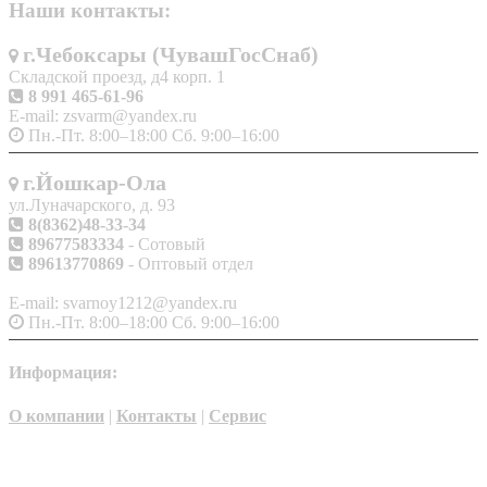
Наши контакты:
г.Чебоксары (ЧувашГосСнаб)
Складской проезд, д4 корп. 1
8 991 465-61-96
E-mail: zsvarm@yandex.ru
Пн.-Пт. 8:00–18:00 Сб. 9:00–16:00
г.Йошкар-Ола
ул.Луначарского, д. 93
8(8362)48-33-34
89677583334
- Сотовый
89613770869
- Оптовый отдел
E-mail: svarnoy1212@yandex.ru
Пн.-Пт. 8:00–18:00 Сб. 9:00–16:00
Информация:
О компании
|
Контакты
|
Сервис