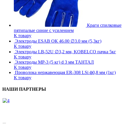
Краги спилковые
пятипалые синие с усилением
К товару
Электроды ESAB ОК 46.00 ∅3.0 мм (5,3кг)
К товару
Электроды LB-52U ∅3,2 мм, KOBELCO пачка 5кг
К товару
Электроды МР-3 (5 кг) d 3 мм ТАНТАЛ
К товару
Проволока нержавеющая ER-308 LSi ф0,8 мм (1кг)
К товару
НАШИ ПАРТНЕРЫ