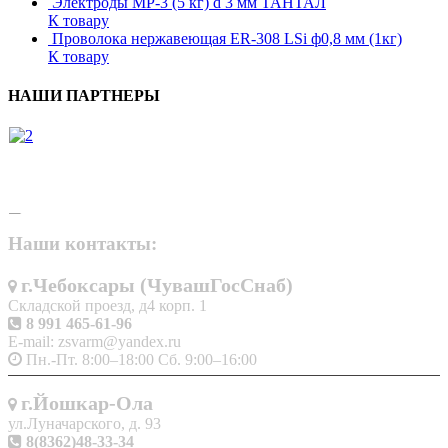
Электроды МР-3 (5 кг) d 3 мм ТАНТАЛ
К товару
Проволока нержавеющая ER-308 LSi ф0,8 мм (1кг)
К товару
НАШИ ПАРТНЕРЫ
Наши контакты:
г.Чебоксары (ЧувашГосСнаб)
Складской проезд, д4 корп. 1
8 991 465-61-96
E-mail: zsvarm@yandex.ru
Пн.-Пт. 8:00–18:00 Сб. 9:00–16:00
г.Йошкар-Ола
ул.Луначарского, д. 93
8(8362)48-33-34