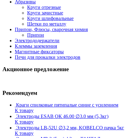
Абразивы
Круги отрезные
Круги зачистные
Круги шлифовальные
Щетки по металлу
Припои, Флюсы, сварочная химия
Припои
Электрододержатели
Клеммы заземления
Магнитные фиксаторы
Печи для прокалки электродов
Акционное предложение
Рекомендуем
Краги спилковые пятипалые синие с усилением
К товару
Электроды ESAB ОК 46.00 ∅3.0 мм (5,3кг)
К товару
Электроды LB-52U ∅3,2 мм, KOBELCO пачка 5кг
К товару