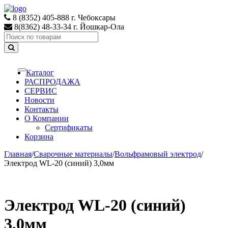
Skip
Skip
to
to
8 (8352) 405-888 г. Чебоксары
navigation
content
8(8362) 48-33-34 г. Йошкар-Ола
Search
for:
Каталог
Toggle
navigation
РАСПРОДАЖА
СЕРВИС
Новости
Контакты
О Компании
Сертификаты
Корзина
Главная
/
Сварочные материалы
/
Вольфрамовый электрод
/
Электрод WL-20 (синий) 3,0мм
Электрод WL-20 (синий)
3,0мм