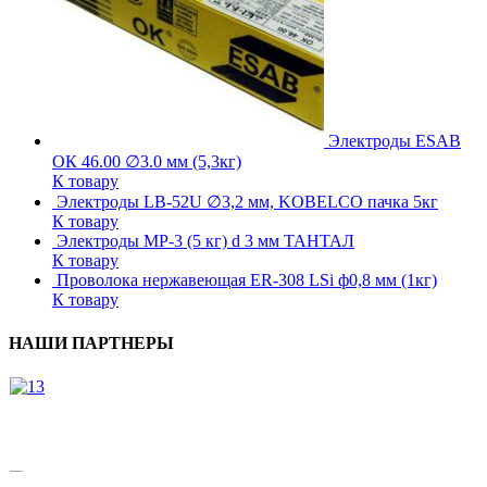
Электроды ESAB
ОК 46.00 ∅3.0 мм (5,3кг)
К товару
Электроды LB-52U ∅3,2 мм, KOBELCO пачка 5кг
К товару
Электроды МР-3 (5 кг) d 3 мм ТАНТАЛ
К товару
Проволока нержавеющая ER-308 LSi ф0,8 мм (1кг)
К товару
НАШИ ПАРТНЕРЫ