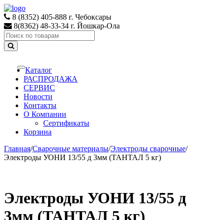
Skip
Skip
to
to
8 (8352) 405-888 г. Чебоксары
navigation
content
8(8362) 48-33-34 г. Йошкар-Ола
Search
for:
Каталог
Toggle
navigation
РАСПРОДАЖА
СЕРВИС
Новости
Контакты
О Компании
Сертификаты
Корзина
Главная
/
Сварочные материалы
/
Электроды сварочные
/
Электроды УОНИ 13/55 д 3мм (ТАНТАЛ 5 кг)
Электроды УОНИ 13/55 д
3мм (ТАНТАЛ 5 кг)