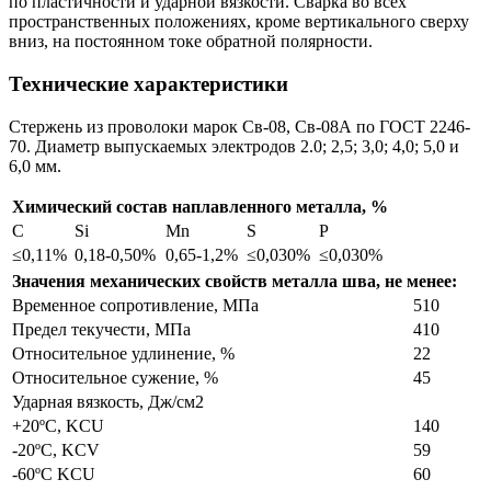
по пластичности и ударной вязкости. Сварка во всех
пространственных положениях, кроме вертикального сверху
вниз, на постоянном токе обратной полярности.
Технические характеристики
Стержень из проволоки марок Св-08, Св-08А по ГОСТ 2246-
70. Диаметр выпускаемых электродов 2.0; 2,5; 3,0; 4,0; 5,0 и
6,0 мм.
Химический состав наплавленного металла, %
C
Si
Mn
S
P
≤0,11%
0,18-0,50%
0,65-1,2%
≤0,030%
≤0,030%
Значения механических свойств металла шва, не менее:
Временное сопротивление, МПа
510
Предел текучести, МПа
410
Относительное удлинение, %
22
Относительное сужение, %
45
Ударная вязкость, Дж/см2
+20ºС, KCU
140
-20ºС, KCV
59
-60ºС KCU
60