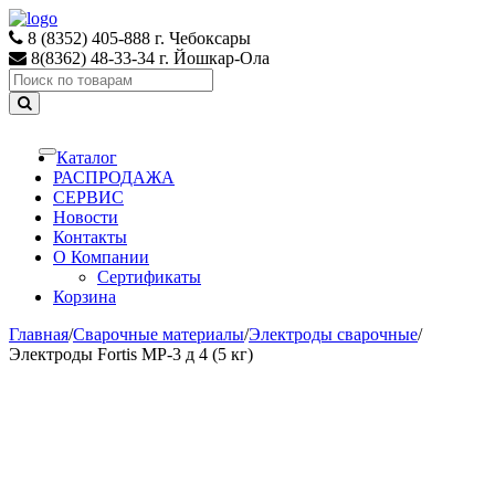
Skip
Skip
to
to
8 (8352) 405-888 г. Чебоксары
navigation
content
8(8362) 48-33-34 г. Йошкар-Ола
Search
for:
Каталог
Toggle
navigation
РАСПРОДАЖА
СЕРВИС
Новости
Контакты
О Компании
Сертификаты
Корзина
Главная
/
Сварочные материалы
/
Электроды сварочные
/
Электроды Fortis МР-3 д 4 (5 кг)