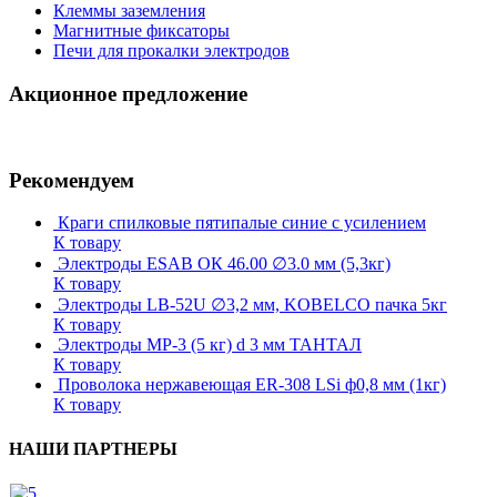
Клеммы заземления
Магнитные фиксаторы
Печи для прокалки электродов
Акционное предложение
Рекомендуем
Краги спилковые пятипалые синие с усилением
К товару
Электроды ESAB ОК 46.00 ∅3.0 мм (5,3кг)
К товару
Электроды LB-52U ∅3,2 мм, KOBELCO пачка 5кг
К товару
Электроды МР-3 (5 кг) d 3 мм ТАНТАЛ
К товару
Проволока нержавеющая ER-308 LSi ф0,8 мм (1кг)
К товару
НАШИ ПАРТНЕРЫ