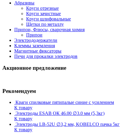
Абразивы
Круги отрезные
Круги зачистные
Круги шлифовальные
Щетки по металлу
Припои, Флюсы, сварочная химия
Припои
Электрододержатели
Клеммы заземления
Магнитные фиксаторы
Печи для прокалки электродов
Акционное предложение
Рекомендуем
Краги спилковые пятипалые синие с усилением
К товару
Электроды ESAB ОК 46.00 ∅3.0 мм (5,3кг)
К товару
Электроды LB-52U ∅3,2 мм, KOBELCO пачка 5кг
К товару