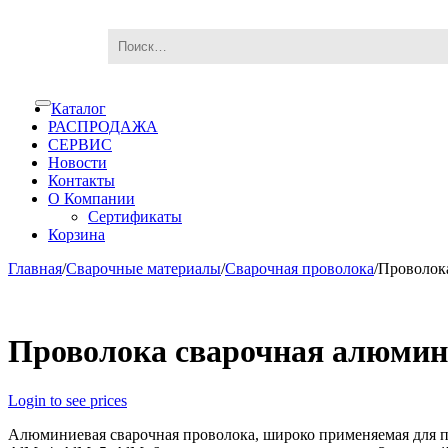
Skip
Skip
Каталог
Toggle
to
to
navigation
РАСПРОДАЖА
navigation
content
СЕРВИС
Новости
Контакты
О Компании
Сертификаты
Корзина
Главная
/
Сварочные материалы
/
Сварочная проволока
/
Проволока
Проволока сварочная алюмини
Login to see prices
Алюминиевая сварочная проволока, широко применяемая для п