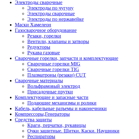
Электроды сварочные
Электроды по чугуну
Электроды сварочные
Электроды по нержавейке
Маски Хамелеон
Газосварочное оборудование
Резаки, горелки
Вентили, клапаны и затворы
Редукторы
Рукава газовые
Сварочные горелки, запчасти и комплектующие
Сварочные горелки MIG
Сварочные горелки TIG
Плазматроны (резаки) CUT
Сварочные материалы
Вольфрамовый электрод
Присадочные прутки
Комплектующие и запасные части
Подающие механизмы и ролики
Кабель, кабельные разъемы и наконечники
Компрессоры,Генераторы
Средства защиты
Краги, перчатки, рукавицы
Очки защитные. Щитки. Каски. Наушники
Респираторы