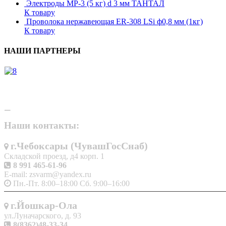
Электроды МР-3 (5 кг) d 3 мм ТАНТАЛ
К товару
Проволока нержавеющая ER-308 LSi ф0,8 мм (1кг)
К товару
НАШИ ПАРТНЕРЫ
Наши контакты:
г.Чебоксары (ЧувашГосСнаб)
Складской проезд, д4 корп. 1
8 991 465-61-96
E-mail: zsvarm@yandex.ru
Пн.-Пт. 8:00–18:00 Сб. 9:00–16:00
г.Йошкар-Ола
ул.Луначарского, д. 93
8(8362)48-33-34