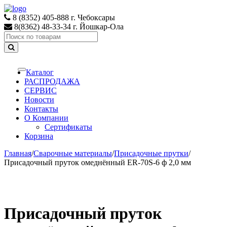
Skip
Skip
to
to
8 (8352) 405-888 г. Чебоксары
navigation
content
8(8362) 48-33-34 г. Йошкар-Ола
Search
for:
Каталог
Toggle
navigation
РАСПРОДАЖА
СЕРВИС
Новости
Контакты
О Компании
Сертификаты
Корзина
Главная
/
Сварочные материалы
/
Присадочные прутки
/
Присадочный пруток омеднённый ER-70S-6 ф 2,0 мм
Присадочный пруток