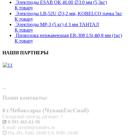
Электроды ESAB ОК 46.00 ∅3.0 мм (5,3кг)
К товару
Электроды LB-52U ∅3,2 мм, KOBELCO пачка 5кг
К товару
Электроды МР-3 (5 кг) d 3 мм ТАНТАЛ
К товару
Проволока нержавеющая ER-308 LSi ф0,8 мм (1кг)
К товару
НАШИ ПАРТНЕРЫ
Наши контакты:
г.Чебоксары (ЧувашГосСнаб)
Складской проезд, д4 корп. 1
8 991 465-61-96
E-mail: zsvarm@yandex.ru
Пн.-Пт. 8:00–18:00 Сб. 9:00–16:00