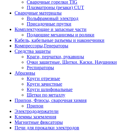
Сварочные горелки TIG
Плазматроны (резаки) CUT
Сварочные материалы
Вольфрамовый электрод
Присадочные прутки
Комплектующие и запасные части
Подающие механизмы и ролики
Кабель, кабельные разъемы и наконечники
Компрессоры,Генераторы
Средства защиты
Краги, перчатки, рукавицы
Очки защитные. Щитки. Каски. Наушники
Респираторы
Абразивы
Круги отрезные
Круги зачистные
Круги шлифовальные
Щетки по металлу
Припои, Флюсы, сварочная химия
Припои
Электрододержатели
Клеммы заземления
Магнитные фиксаторы
Печи для прокалки электродов