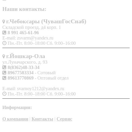
Наши контакты:
г.Чебоксары (ЧувашГосСнаб)
Складской проезд, д4 корп. 1
8 991 465-61-96
E-mail: zsvarm@yandex.ru
Пн.-Пт. 8:00–18:00 Сб. 9:00–16:00
г.Йошкар-Ола
ул.Луначарского, д. 93
8(8362)48-33-34
89677583334
- Сотовый
89613770869
- Оптовый отдел
E-mail: svarnoy1212@yandex.ru
Пн.-Пт. 8:00–18:00 Сб. 9:00–16:00
Информация:
О компании
|
Контакты
|
Сервис