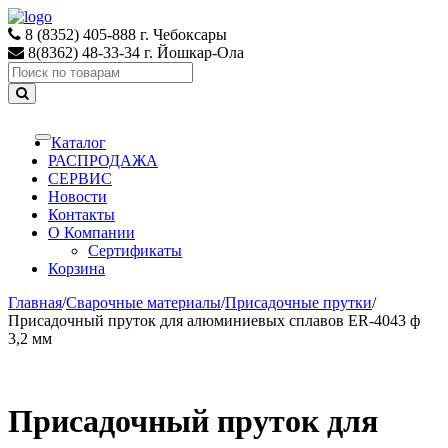
Skip
Skip
to
to
8 (8352) 405-888 г. Чебоксары
navigation
content
8(8362) 48-33-34 г. Йошкар-Ола
Search
for:
Каталог
Toggle
navigation
РАСПРОДАЖА
СЕРВИС
Новости
Контакты
О Компании
Сертификаты
Корзина
Главная
/
Сварочные материалы
/
Присадочные прутки
/
Присадочный пруток для алюминиевых сплавов ER-4043 ф
3,2 мм
Присадочный пруток для