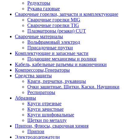
Редукторы
Рукава газовые
Сварочные горелки, запчасти и комплектующие
Сварочные горелки MIG
Сварочные горелки TIG
Плазматроны (резаки) CUT
Сварочные материалы
Вольфрамовый электрод
Присадочные прутки
Комплектующие и запасные части
Подающие механизмы и ролики
Кабель, кабельные разъемы и наконечники
Компрессоры,Генераторы
Средства защиты
Краги, перчатки, рукавицы
Очки защитные. Щитки. Каски. Наушники
Респираторы
Абразивы
Круги отрезные
Круги зачистные
Круги шлифовальные
Щетки по металлу
Припои, Флюсы, сварочная химия
Припои
Электрододержатели