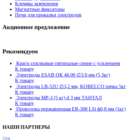
Клеммы заземления
Магнитные фиксаторы
Печи для прокалки электродов
Акционное предложение
Рекомендуем
Краги спилковые пятипалые синие с усилением
К товару
Электроды ESAB ОК 46.00 ∅3.0 мм (5,3кг)
К товару
Электроды LB-52U ∅3,2 мм, KOBELCO пачка 5кг
К товару
Электроды МР-3 (5 кг) d 3 мм ТАНТАЛ
К товару
Проволока нержавеющая ER-308 LSi ф0,8 мм (1кг)
К товару
НАШИ ПАРТНЕРЫ