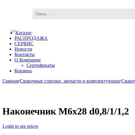
Skip
Skip
Каталог
Toggle
to
to
navigation
РАСПРОДАЖА
navigation
content
СЕРВИС
Новости
Контакты
О Компании
Сертификаты
Корзина
Главная
/
Сварочные горелки, запчасти и комплектующие
/
Сваро
Наконечник M6x28 d0,8/1/1,2
Login to see prices