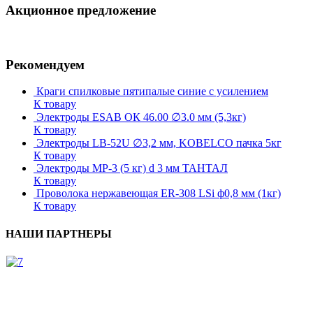
Акционное предложение
Рекомендуем
Краги спилковые пятипалые синие с усилением
К товару
Электроды ESAB ОК 46.00 ∅3.0 мм (5,3кг)
К товару
Электроды LB-52U ∅3,2 мм, KOBELCO пачка 5кг
К товару
Электроды МР-3 (5 кг) d 3 мм ТАНТАЛ
К товару
Проволока нержавеющая ER-308 LSi ф0,8 мм (1кг)
К товару
НАШИ ПАРТНЕРЫ