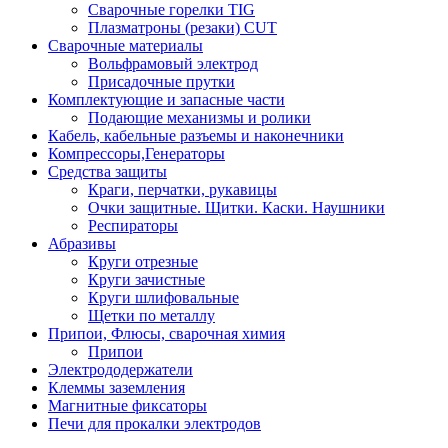
Сварочные горелки TIG
Плазматроны (резаки) CUT
Сварочные материалы
Вольфрамовый электрод
Присадочные прутки
Комплектующие и запасные части
Подающие механизмы и ролики
Кабель, кабельные разъемы и наконечники
Компрессоры,Генераторы
Средства защиты
Краги, перчатки, рукавицы
Очки защитные. Щитки. Каски. Наушники
Респираторы
Абразивы
Круги отрезные
Круги зачистные
Круги шлифовальные
Щетки по металлу
Припои, Флюсы, сварочная химия
Припои
Электрододержатели
Клеммы заземления
Магнитные фиксаторы
Печи для прокалки электродов