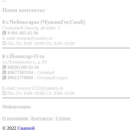
Наши контакты:
г.Чебоксары (ЧувашГосСнаб)
Складской проезд, д4 корп. 1
8 991 465-61-96
E-mail: zsvarm@yandex.ru
Пн.-Пт. 8:00–18:00 Сб. 9:00–16:00
г.Йошкар-Ола
ул.Луначарского, д. 93
8(8362)48-33-34
89677583334
- Сотовый
89613770869
- Оптовый отдел
E-mail: svarnoy1212@yandex.ru
Пн.-Пт. 8:00–18:00 Сб. 9:00–16:00
Информация:
О компании
|
Контакты
|
Сервис
© 2022
Сварной