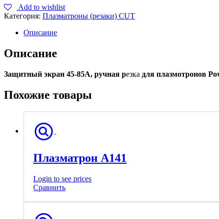
Add to wishlist
Категория:
Плазматроны (резаки) CUT
Описание
Описание
Защ
итный экран 45-85А, ручная р
езка
для плазмотронов Po
Похожие товары
Плазматрон А141
Login to see prices
Сравнить