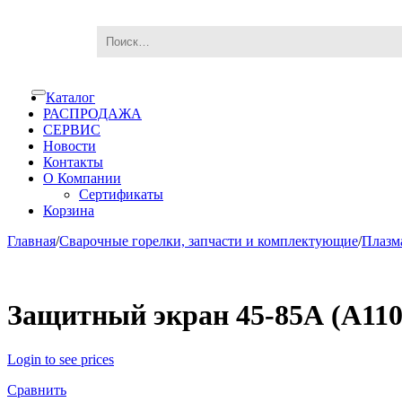
Skip
Skip
Каталог
Toggle
to
to
navigation
РАСПРОДАЖА
navigation
content
СЕРВИС
Новости
Контакты
О Компании
Сертификаты
Корзина
Главная
/
Сварочные горелки, запчасти и комплектующие
/
Плазм
Защитный экран 45-85А (А110
Login to see prices
Сравнить