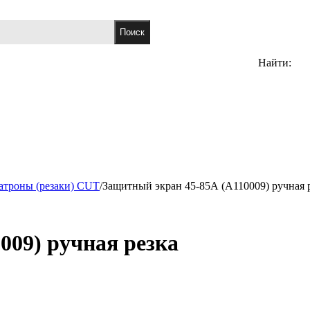
Найти:
атроны (резаки) CUT
/
Защитный экран 45-85А (А110009) ручная 
009) ручная резка