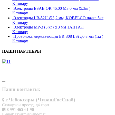
К товару
Электроды ESAB ОК 46.00 ∅3.0 мм (5,3кг)
К товару
Электроды LB-52U ∅3,2 мм, KOBELCO пачка 5кг
К товару
Электроды МР-3 (5 кг) d 3 мм ТАНТАЛ
К товару
Проволока нержавеющая ER-308 LSi ф0,8 мм (1кг)
К товару
НАШИ ПАРТНЕРЫ
Наши контакты:
г.Чебоксары (ЧувашГосСнаб)
Складской проезд, д4 корп. 1
8 991 465-61-96
E-mail: zsvarm@yandex.ru