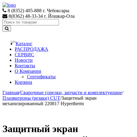
Skip
Skip
to
to
8 (8352) 405-888 г. Чебоксары
navigation
content
8(8362) 48-33-34 г. Йошкар-Ола
Search
for:
Каталог
Toggle
navigation
РАСПРОДАЖА
СЕРВИС
Новости
Контакты
О Компании
Сертификаты
Корзина
Главная
/
Сварочные горелки, запчасти и комплектующие
/
Плазматроны (резаки) CUT
/
Защитный экран
механизированный 220817 Hypertherm
Защитный экран