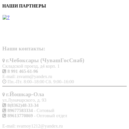
НАШИ ПАРТНЕРЫ
Наши контакты:
г.Чебоксары (ЧувашГосСнаб)
Складской проезд, д4 корп. 1
8 991 465-61-96
E-mail: zsvarm@yandex.ru
Пн.-Пт. 8:00–18:00 Сб. 9:00–16:00
г.Йошкар-Ола
ул.Луначарского, д. 93
8(8362)48-33-34
89677583334
- Сотовый
89613770869
- Оптовый отдел
E-mail: svarnoy1212@yandex.ru