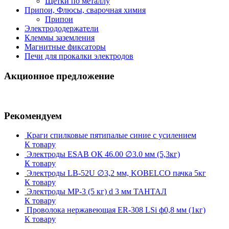
Щетки по металлу
Припои, Флюсы, сварочная химия
Припои
Электрододержатели
Клеммы заземления
Магнитные фиксаторы
Печи для прокалки электродов
Акционное предложение
Рекомендуем
Краги спилковые пятипалые синие с усилением
К товару
Электроды ESAB ОК 46.00 ∅3.0 мм (5,3кг)
К товару
Электроды LB-52U ∅3,2 мм, KOBELCO пачка 5кг
К товару
Электроды МР-3 (5 кг) d 3 мм ТАНТАЛ
К товару
Проволока нержавеющая ER-308 LSi ф0,8 мм (1кг)
К товару