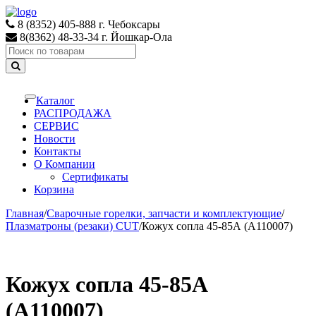
Skip
Skip
to
to
8 (8352) 405-888 г. Чебоксары
navigation
content
8(8362) 48-33-34 г. Йошкар-Ола
Search
for:
Каталог
Toggle
navigation
РАСПРОДАЖА
СЕРВИС
Новости
Контакты
О Компании
Сертификаты
Корзина
Главная
/
Сварочные горелки, запчасти и комплектующие
/
Плазматроны (резаки) CUT
/
Кожух сопла 45-85А (А110007)
Кожух сопла 45-85А
(А110007)