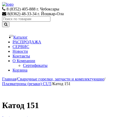
Skip
Skip
to
to
8 (8352) 405-888 г. Чебоксары
navigation
content
8(8362) 48-33-34 г. Йошкар-Ола
Search
for:
Каталог
Toggle
navigation
РАСПРОДАЖА
СЕРВИС
Новости
Контакты
О Компании
Сертификаты
Корзина
Главная
/
Сварочные горелки, запчасти и комплектующие
/
Плазматроны (резаки) CUT
/
Катод 151
Катод 151