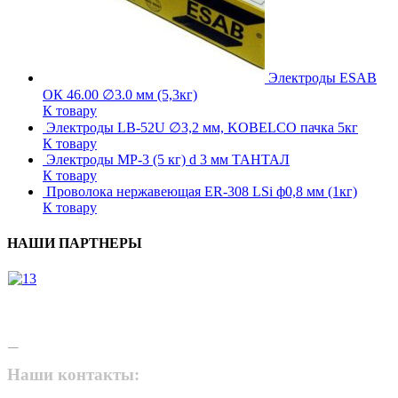
Электроды ESAB
ОК 46.00 ∅3.0 мм (5,3кг)
К товару
Электроды LB-52U ∅3,2 мм, KOBELCO пачка 5кг
К товару
Электроды МР-3 (5 кг) d 3 мм ТАНТАЛ
К товару
Проволока нержавеющая ER-308 LSi ф0,8 мм (1кг)
К товару
НАШИ ПАРТНЕРЫ
Наши контакты: