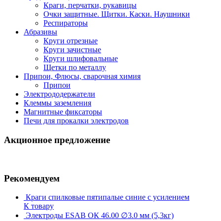
Краги, перчатки, рукавицы
Очки защитные. Щитки. Каски. Наушники
Респираторы
Абразивы
Круги отрезные
Круги зачистные
Круги шлифовальные
Щетки по металлу
Припои, Флюсы, сварочная химия
Припои
Электрододержатели
Клеммы заземления
Магнитные фиксаторы
Печи для прокалки электродов
Акционное предложение
Рекомендуем
Краги спилковые пятипалые синие с усилением
К товару
Электроды ESAB ОК 46.00 ∅3.0 мм (5,3кг)