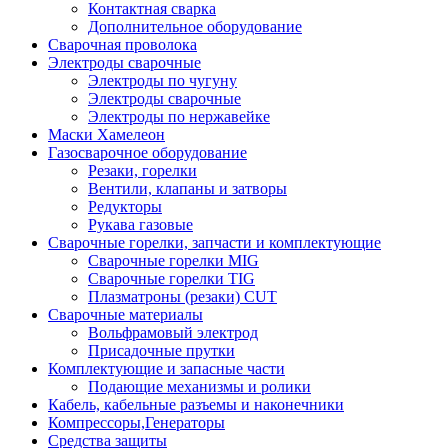
Контактная сварка
Дополнительное оборудование
Сварочная проволока
Электроды сварочные
Электроды по чугуну
Электроды сварочные
Электроды по нержавейке
Маски Хамелеон
Газосварочное оборудование
Резаки, горелки
Вентили, клапаны и затворы
Редукторы
Рукава газовые
Сварочные горелки, запчасти и комплектующие
Сварочные горелки MIG
Сварочные горелки TIG
Плазматроны (резаки) CUT
Сварочные материалы
Вольфрамовый электрод
Присадочные прутки
Комплектующие и запасные части
Подающие механизмы и ролики
Кабель, кабельные разъемы и наконечники
Компрессоры,Генераторы
Средства защиты