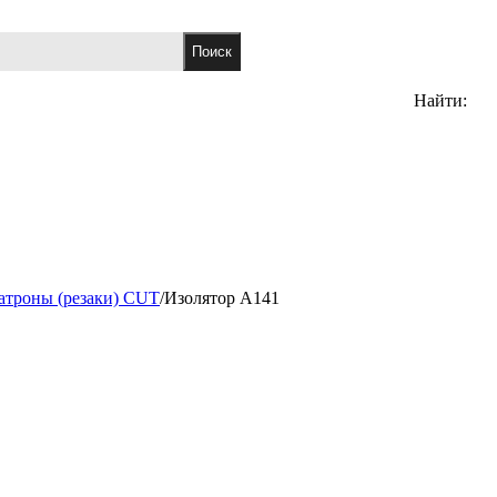
Найти:
атроны (резаки) CUT
/
Изолятор А141