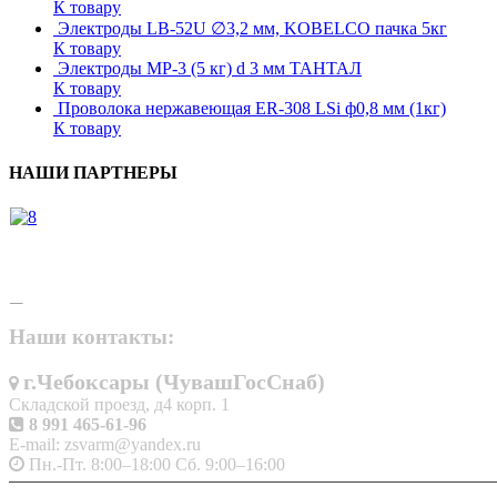
К товару
Электроды LB-52U ∅3,2 мм, KOBELCO пачка 5кг
К товару
Электроды МР-3 (5 кг) d 3 мм ТАНТАЛ
К товару
Проволока нержавеющая ER-308 LSi ф0,8 мм (1кг)
К товару
НАШИ ПАРТНЕРЫ
Наши контакты:
г.Чебоксары (ЧувашГосСнаб)
Складской проезд, д4 корп. 1
8 991 465-61-96
E-mail: zsvarm@yandex.ru
Пн.-Пт. 8:00–18:00 Сб. 9:00–16:00