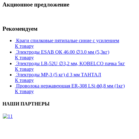
Акционное предложение
Рекомендуем
Краги спилковые пятипалые синие с усилением
К товару
Электроды ESAB ОК 46.00 ∅3.0 мм (5,3кг)
К товару
Электроды LB-52U ∅3,2 мм, KOBELCO пачка 5кг
К товару
Электроды МР-3 (5 кг) d 3 мм ТАНТАЛ
К товару
Проволока нержавеющая ER-308 LSi ф0,8 мм (1кг)
К товару
НАШИ ПАРТНЕРЫ