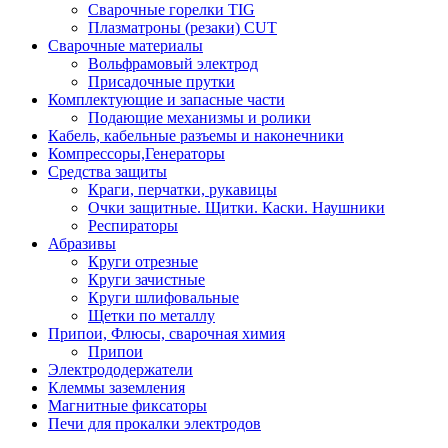
Сварочные горелки TIG
Плазматроны (резаки) CUT
Сварочные материалы
Вольфрамовый электрод
Присадочные прутки
Комплектующие и запасные части
Подающие механизмы и ролики
Кабель, кабельные разъемы и наконечники
Компрессоры,Генераторы
Средства защиты
Краги, перчатки, рукавицы
Очки защитные. Щитки. Каски. Наушники
Респираторы
Абразивы
Круги отрезные
Круги зачистные
Круги шлифовальные
Щетки по металлу
Припои, Флюсы, сварочная химия
Припои
Электрододержатели
Клеммы заземления
Магнитные фиксаторы
Печи для прокалки электродов