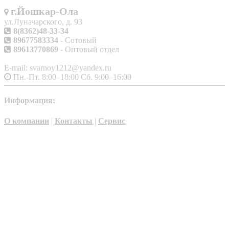
г.Йошкар-Ола
ул.Луначарского, д. 93
8(8362)48-33-34
89677583334
- Сотовый
89613770869
- Оптовый отдел
E-mail: svarnoy1212@yandex.ru
Пн.-Пт. 8:00–18:00 Сб. 9:00–16:00
Информация:
О компании
|
Контакты
|
Сервис