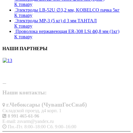
К товару
Электроды LB-52U ∅3,2 мм, KOBELCO пачка 5кг
К товару
Электроды МР-3 (5 кг) d 3 мм ТАНТАЛ
К товару
Проволока нержавеющая ER-308 LSi ф0,8 мм (1кг)
К товару
НАШИ ПАРТНЕРЫ
Наши контакты:
г.Чебоксары (ЧувашГосСнаб)
Складской проезд, д4 корп. 1
8 991 465-61-96
E-mail: zsvarm@yandex.ru
Пн.-Пт. 8:00–18:00 Сб. 9:00–16:00