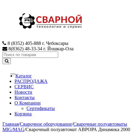
Skip
Skip
to
to
navigation
content
8 (8352) 405-888 г. Чебоксары
8(8362) 48-33-34 г. Йошкар-Ола
Search
for:
Каталог
Toggle
navigation
РАСПРОДАЖА
СЕРВИС
Новости
Контакты
О Компании
Сертификаты
Корзина
Главная
/
Сварочное оборудование
/
Сварочные полуавтоматы
MIG/MAG
/
Сварочный полуавтомат АВРОРА Динамика 2000