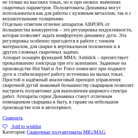
не только на высоких токах, но и при низких значениях
сварочных параметров. Полуавтоматы Динамика могут
использоваться как для работы с кузовным металлом, так и с
внушительными толщинами.
Отдельно отметим отличие аппаратов АВРОРА от
большинства конкурентов – это регулировка индуктивности,
которая позволяет задать комфортную динамику дуги. Эта
регулировка особенно пригодится в работе с тонким
материалом, для сварки в вертикальном положении и в
других сложных сварочных задачах.
Аппарат оснащён функцией MMA: Antistick – препятствует
прокаливанию электрода при его залипании. Заданные на
производстве Hot Start и Arc Force помогают при поджиге
дуги и стабилизируют работу источника на малых токах.
Простой и надёжный аналоговый принцип управления
сварочной дугой знакомый большинству сварщиков позволит
настроить полуавтомат для выполнения широкого спектра
работ. Аппараты серии Динамика станут отличным
помощником сварщика в быту, в гараже на небольшом
производстве или в автосервисе.
Сравнить
Add to wishlist
Категория:
Сварочные полуавтоматы MIG/MAG