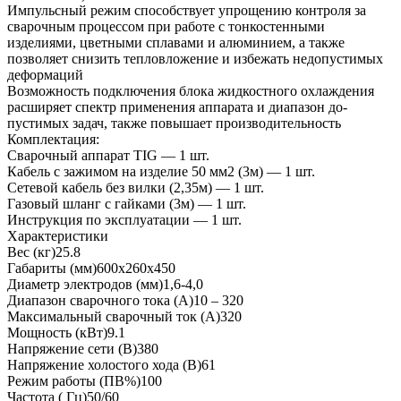
Импульсный режим способствует упрощению контроля за
сварочным процессом при работе с тонкостенными
изделиями, цветными сплавами и алюминием, а также
позволяет снизить тепловложение и избежать недопустимых
деформаций
Возможность подключения блока жидкостного охла­ждения
расширяет спектр применения аппарата и диапазон до­
пустимых задач, также повы­шает производительность
Комплектация:
Сварочный аппарат TIG — 1 шт.
Кабель с зажимом на изделие 50 мм2 (3м) — 1 шт.
Сетевой кабель без вилки (2,35м) — 1 шт.
Газовый шланг с гайками (3м) — 1 шт.
Инструкция по эксплуатации — 1 шт.
Характеристики
Вес (кг)25.8
Габариты (мм)600х260х450
Диаметр электродов (мм)1,6-4,0
Диапазон сварочного тока (А)10 – 320
Максимальный сварочный ток (А)320
Мощность (кВт)9.1
Напряжение сети (В)380
Напряжение холостого хода (В)61
Режим работы (ПВ%)100
Частота ( Гц)50/60