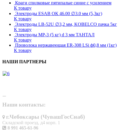
Краги спилковые пятипалые синие с усилением
К товару
Электроды ESAB ОК 46.00 ∅3.0 мм (5,3кг)
К товару
Электроды LB-52U ∅3,2 мм, KOBELCO пачка 5кг
К товару
Электроды МР-3 (5 кг) d 3 мм ТАНТАЛ
К товару
Проволока нержавеющая ER-308 LSi ф0,8 мм (1кг)
К товару
НАШИ ПАРТНЕРЫ
Наши контакты:
г.Чебоксары (ЧувашГосСнаб)
Складской проезд, д4 корп. 1
8 991 465-61-96