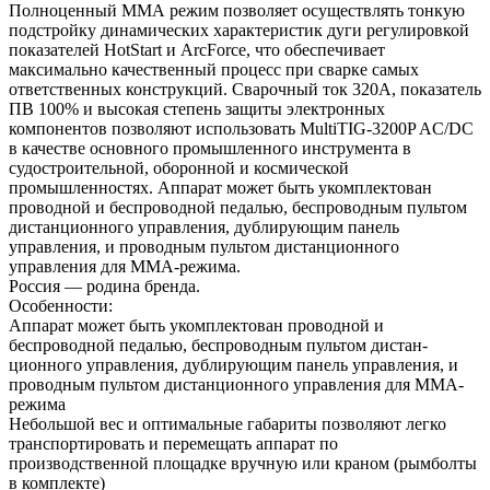
Полноценный ММА режим позволяет осуществлять тонкую
подстройку динамических характеристик дуги регулировкой
показа­телей HotStart и ArcForce, что обеспечивает
максимально качественный процесс при сварке самых
ответст­венных конструкций. Сварочный ток 320А, показатель
ПВ 100% и высокая степень защиты электронных
компонентов позволяют использовать MultiTIG-3200P AC/DC
в качестве основного промышленного инстру­мента в
судостроительной, оборонной и космической
промышленностях. Аппарат может быть укомплектован
проводной и беспроводной педалью, беспроводным пультом
дистанционного управления, дублирующим панель
управления, и проводным пультом дистанционного
управления для ММА-режима.
Россия — родина бренда.
Особенности:
Аппарат может быть укомплектован проводной и
беспроводной педалью, беспроводным пультом дистан­
ционного управления, дублирующим панель управления, и
проводным пультом дистанционного управления для ММА-
режима
Неболь­шой вес и оптимальные габариты позволяют легко
транс­портировать и перемещать аппарат по
производственной пло­щадке вручную или краном (рым­болты
в комплекте)