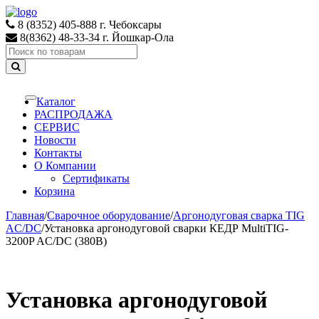
Skip
Skip
to
to
8 (8352) 405-888 г. Чебоксары
navigation
content
8(8362) 48-33-34 г. Йошкар-Ола
Search
for:
Каталог
Toggle
navigation
РАСПРОДАЖА
СЕРВИС
Новости
Контакты
О Компании
Сертификаты
Корзина
Главная
/
Сварочное оборудование
/
Аргонодуговая сварка TIG
AC/DC
/
Установка аргонодуговой сварки КЕДР MultiTIG-
3200P AC/DC (380В)
Установка аргонодуговой