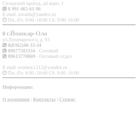
Складской проезд, д4 корп. 1
8 991 465-61-96
E-mail: zsvarm@yandex.ru
Пн.-Пт. 8:00–18:00 Сб. 9:00–16:00
г.Йошкар-Ола
ул.Луначарского, д. 93
8(8362)48-33-34
89677583334
- Сотовый
89613770869
- Оптовый отдел
E-mail: svarnoy1212@yandex.ru
Пн.-Пт. 8:00–18:00 Сб. 9:00–16:00
Информация:
О компании
|
Контакты
|
Сервис