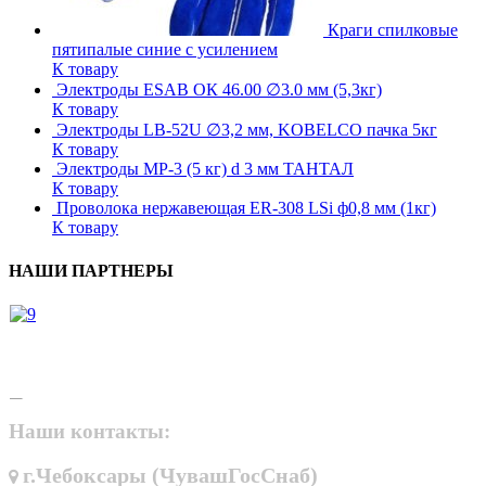
Краги спилковые
пятипалые синие с усилением
К товару
Электроды ESAB ОК 46.00 ∅3.0 мм (5,3кг)
К товару
Электроды LB-52U ∅3,2 мм, KOBELCO пачка 5кг
К товару
Электроды МР-3 (5 кг) d 3 мм ТАНТАЛ
К товару
Проволока нержавеющая ER-308 LSi ф0,8 мм (1кг)
К товару
НАШИ ПАРТНЕРЫ
Наши контакты:
г.Чебоксары (ЧувашГосСнаб)