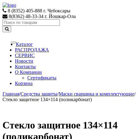
Skip
Skip
to
to
8 (8352) 405-888 г. Чебоксары
navigation
content
8(8362) 48-33-34 г. Йошкар-Ола
Search
for:
Каталог
Toggle
navigation
РАСПРОДАЖА
СЕРВИС
Новости
Контакты
О Компании
Сертификаты
Корзина
Главная
/
Средства защиты
/
Маски сварщика и комплектующие
/
Стекло защитное 134×114 (поликарбонат)
Стекло защитное 134×114
(поликарбонат)