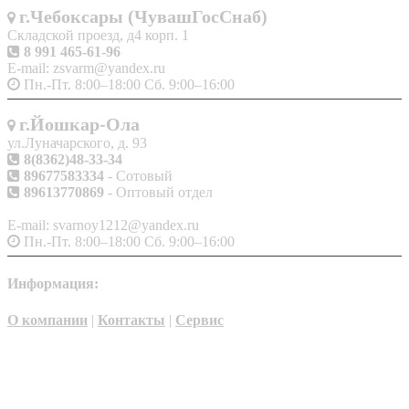
г.Чебоксары (ЧувашГосСнаб)
Складской проезд, д4 корп. 1
8 991 465-61-96
E-mail: zsvarm@yandex.ru
Пн.-Пт. 8:00–18:00 Сб. 9:00–16:00
г.Йошкар-Ола
ул.Луначарского, д. 93
8(8362)48-33-34
89677583334
- Сотовый
89613770869
- Оптовый отдел
E-mail: svarnoy1212@yandex.ru
Пн.-Пт. 8:00–18:00 Сб. 9:00–16:00
Информация:
О компании
|
Контакты
|
Сервис