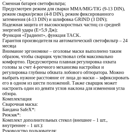
Сменная батарея светофильтра;
Предусмотрен режим для сварки ММА/MIG/TIG (9-13 DIN),
режим сварки/резки (4-8 DIN), режим фиксированного
затемнения (4-13 DIN) и шлифовка GRIND (3 DIN);
Надежная защита от высокоскоростных частиц со средней
энергией удара (Е=5,9 Дж);
Функция «Градиент», функция TACK.
Гарантия производителя на автоматический светофильтр – 24
месяца
Внимание эргономике – оголовье маски выполнено таким
образом, чтобы сварщик чувствовал себя максимально
комфортно. Предусмотрена плавная регулировка охвата
головы за счет 4-реечного механизма настройки и
регулировка глубины обхвата лобового обтюратора. Можно
выбрать нужное расстояние от лица до маски – зафиксировать
его в одном из шести положений. Также сварщик может
настроить один из девяти углов наклона для изменения угла
обзора.
Комплектация
Сварочная маска:
Бандана SafeX*:
Рюкзак*:
Комплект дополнительных стекол (внешнее – 1 шт.,
внутреннее – 1 шт.):
Руководство пользователя: