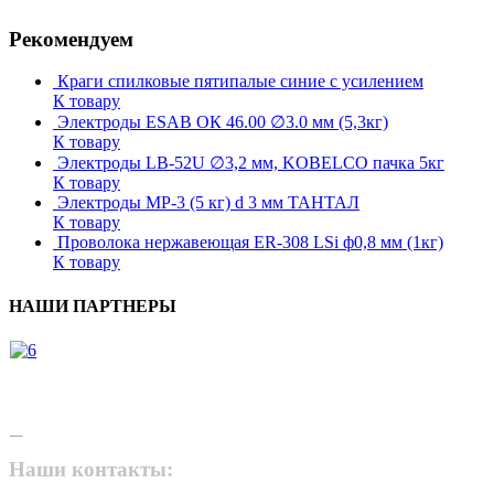
Рекомендуем
Краги спилковые пятипалые синие с усилением
К товару
Электроды ESAB ОК 46.00 ∅3.0 мм (5,3кг)
К товару
Электроды LB-52U ∅3,2 мм, KOBELCO пачка 5кг
К товару
Электроды МР-3 (5 кг) d 3 мм ТАНТАЛ
К товару
Проволока нержавеющая ER-308 LSi ф0,8 мм (1кг)
К товару
НАШИ ПАРТНЕРЫ
Наши контакты: