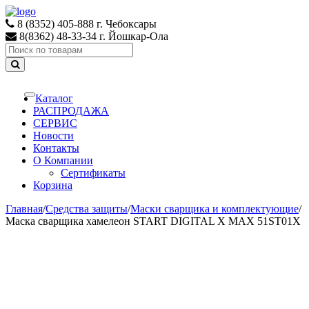
Skip
Skip
to
to
8 (8352) 405-888 г. Чебоксары
navigation
content
8(8362) 48-33-34 г. Йошкар-Ола
Search
for:
Каталог
Toggle
navigation
РАСПРОДАЖА
СЕРВИС
Новости
Контакты
О Компании
Сертификаты
Корзина
Главная
/
Средства защиты
/
Маски сварщика и комплектующие
/
Маска сварщика хамелеон START DIGITAL X MAX 51ST01X