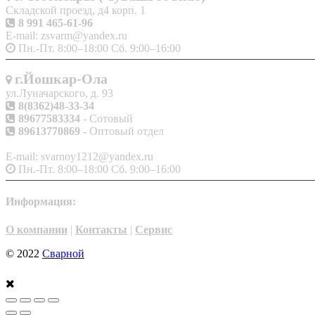
Складской проезд, д4 корп. 1
8 991 465-61-96
E-mail: zsvarm@yandex.ru
Пн.-Пт. 8:00–18:00 Сб. 9:00–16:00
г.Йошкар-Ола
ул.Луначарского, д. 93
8(8362)48-33-34
89677583334
- Сотовый
89613770869
- Оптовый отдел
E-mail: svarnoy1212@yandex.ru
Пн.-Пт. 8:00–18:00 Сб. 9:00–16:00
Информация:
О компании
|
Контакты
|
Сервис
© 2022
Сварной