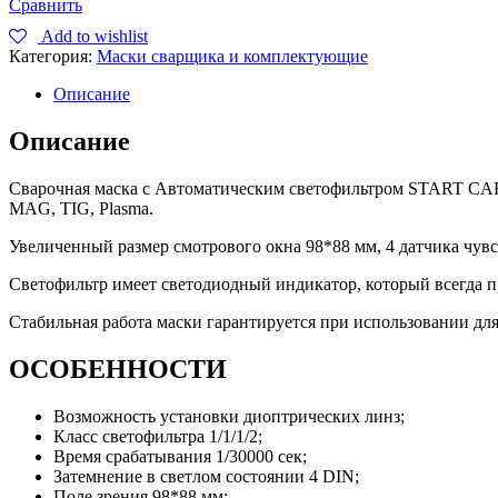
Сравнить
Add to wishlist
Категория:
Маски сварщика и комплектующие
Описание
Описание
Сварочная маска с Автоматическим светофильтром START CARB
MAG, TIG, Plasma.
Увеличенный размер смотрового окна 98*88 мм, 4 датчика чувс
Светофильтр имеет светодиодный индикатор, который всегда пр
Стабильная работа маски гарантируется при использовании дл
ОСОБЕННОСТИ
Возможность установки диоптрических линз;
Класс светофильтра 1/1/1/2;
Время срабатывания 1/30000 сек;
Затемнение в светлом состоянии 4 DIN;
Поле зрения 98*88 мм;