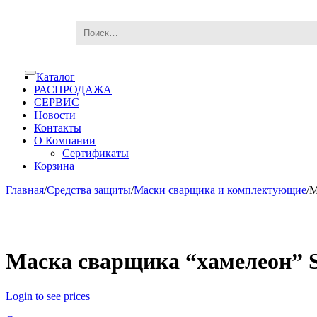
Skip
Skip
Каталог
Toggle
to
to
navigation
РАСПРОДАЖА
navigation
content
СЕРВИС
Новости
Контакты
О Компании
Сертификаты
Корзина
Главная
/
Средства защиты
/
Маски сварщика и комплектующие
/
М
Маска сварщика “хамелеон”
Login to see prices