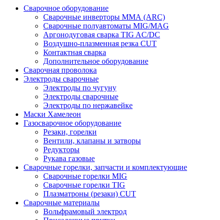
Сварочное оборудование
Сварочные инверторы ММА (ARC)
Сварочные полуавтоматы MIG/MAG
Аргонодуговая сварка TIG AC/DC
Воздушно-плазменная резка CUT
Контактная сварка
Дополнительное оборудование
Сварочная проволока
Электроды сварочные
Электроды по чугуну
Электроды сварочные
Электроды по нержавейке
Маски Хамелеон
Газосварочное оборудование
Резаки, горелки
Вентили, клапаны и затворы
Редукторы
Рукава газовые
Сварочные горелки, запчасти и комплектующие
Сварочные горелки MIG
Сварочные горелки TIG
Плазматроны (резаки) CUT
Сварочные материалы
Вольфрамовый электрод