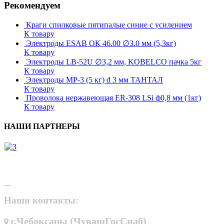
Рекомендуем
Краги спилковые пятипалые синие с усилением
К товару
Электроды ESAB ОК 46.00 ∅3.0 мм (5,3кг)
К товару
Электроды LB-52U ∅3,2 мм, KOBELCO пачка 5кг
К товару
Электроды МР-3 (5 кг) d 3 мм ТАНТАЛ
К товару
Проволока нержавеющая ER-308 LSi ф0,8 мм (1кг)
К товару
НАШИ ПАРТНЕРЫ
Наши контакты:
г.Чебоксары (ЧувашГосСнаб)