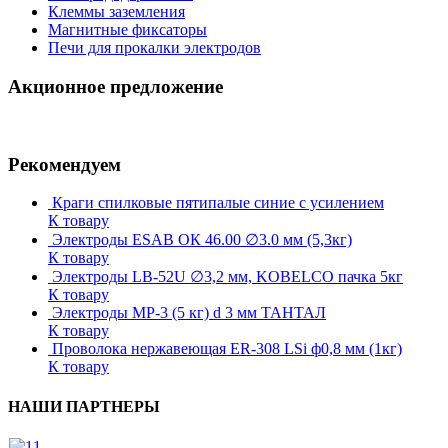
Клеммы заземления
Магнитные фиксаторы
Печи для прокалки электродов
Акционное предложение
Рекомендуем
Краги спилковые пятипалые синие с усилением
К товару
Электроды ESAB ОК 46.00 ∅3.0 мм (5,3кг)
К товару
Электроды LB-52U ∅3,2 мм, KOBELCO пачка 5кг
К товару
Электроды МР-3 (5 кг) d 3 мм ТАНТАЛ
К товару
Проволока нержавеющая ER-308 LSi ф0,8 мм (1кг)
К товару
НАШИ ПАРТНЕРЫ