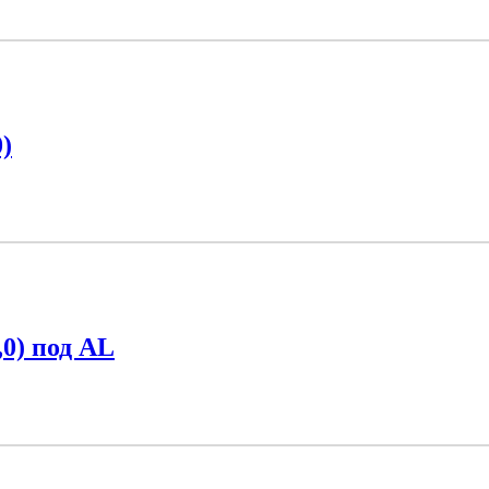
)
,0) под AL