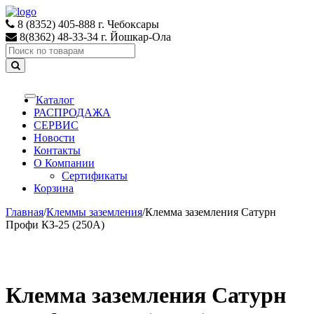
Skip
Skip
to
to
8 (8352) 405-888 г. Чебоксары
navigation
content
8(8362) 48-33-34 г. Йошкар-Ола
Search
for:
Каталог
Toggle
navigation
РАСПРОДАЖА
СЕРВИС
Новости
Контакты
О Компании
Сертификаты
Корзина
Главная
/
Клеммы заземления
/
Клемма заземления Сатурн
Профи КЗ-25 (250А)
Клемма заземления Сатурн