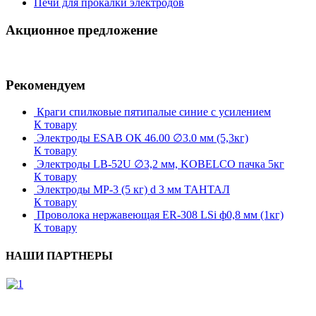
Печи для прокалки электродов
Акционное предложение
Рекомендуем
Краги спилковые пятипалые синие с усилением
К товару
Электроды ESAB ОК 46.00 ∅3.0 мм (5,3кг)
К товару
Электроды LB-52U ∅3,2 мм, KOBELCO пачка 5кг
К товару
Электроды МР-3 (5 кг) d 3 мм ТАНТАЛ
К товару
Проволока нержавеющая ER-308 LSi ф0,8 мм (1кг)
К товару
НАШИ ПАРТНЕРЫ