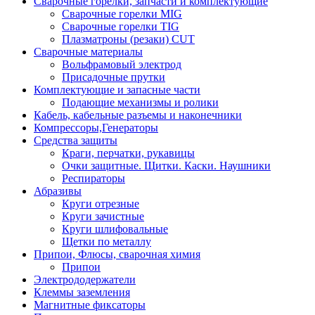
Сварочные горелки, запчасти и комплектующие
Сварочные горелки MIG
Сварочные горелки TIG
Плазматроны (резаки) CUT
Сварочные материалы
Вольфрамовый электрод
Присадочные прутки
Комплектующие и запасные части
Подающие механизмы и ролики
Кабель, кабельные разъемы и наконечники
Компрессоры,Генераторы
Средства защиты
Краги, перчатки, рукавицы
Очки защитные. Щитки. Каски. Наушники
Респираторы
Абразивы
Круги отрезные
Круги зачистные
Круги шлифовальные
Щетки по металлу
Припои, Флюсы, сварочная химия
Припои
Электрододержатели
Клеммы заземления
Магнитные фиксаторы