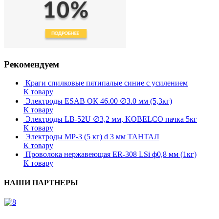
Рекомендуем
Краги спилковые пятипалые синие с усилением
К товару
Электроды ESAB ОК 46.00 ∅3.0 мм (5,3кг)
К товару
Электроды LB-52U ∅3,2 мм, KOBELCO пачка 5кг
К товару
Электроды МР-3 (5 кг) d 3 мм ТАНТАЛ
К товару
Проволока нержавеющая ER-308 LSi ф0,8 мм (1кг)
К товару
НАШИ ПАРТНЕРЫ