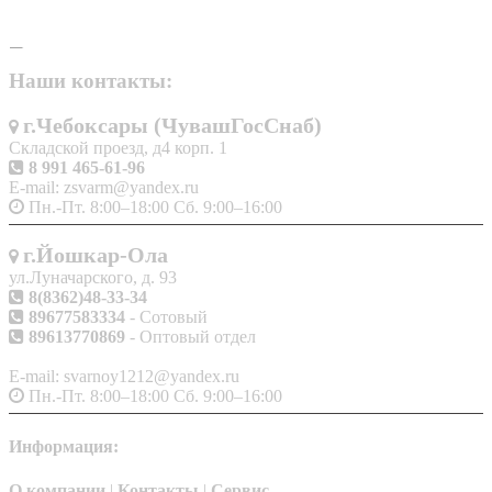
Наши контакты:
г.Чебоксары (ЧувашГосСнаб)
Складской проезд, д4 корп. 1
8 991 465-61-96
E-mail: zsvarm@yandex.ru
Пн.-Пт. 8:00–18:00 Сб. 9:00–16:00
г.Йошкар-Ола
ул.Луначарского, д. 93
8(8362)48-33-34
89677583334
- Сотовый
89613770869
- Оптовый отдел
E-mail: svarnoy1212@yandex.ru
Пн.-Пт. 8:00–18:00 Сб. 9:00–16:00
Информация:
О компании
|
Контакты
|
Сервис