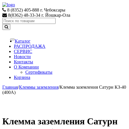
Skip
Skip
to
to
8 (8352) 405-888 г. Чебоксары
navigation
content
8(8362) 48-33-34 г. Йошкар-Ола
Search
for:
Каталог
Toggle
navigation
РАСПРОДАЖА
СЕРВИС
Новости
Контакты
О Компании
Сертификаты
Корзина
Главная
/
Клеммы заземления
/
Клемма заземления Сатурн КЗ-40
(400А)
Клемма заземления Сатурн