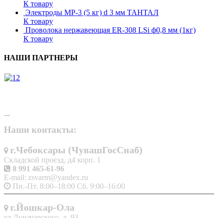
К товару
Электроды МР-3 (5 кг) d 3 мм ТАНТАЛ
К товару
Проволока нержавеющая ER-308 LSi ф0,8 мм (1кг)
К товару
НАШИ ПАРТНЕРЫ
Наши контакты:
г.Чебоксары (ЧувашГосСнаб)
Складской проезд, д4 корп. 1
8 991 465-61-96
E-mail: zsvarm@yandex.ru
Пн.-Пт. 8:00–18:00 Сб. 9:00–16:00
г.Йошкар-Ола
ул.Луначарского, д. 93