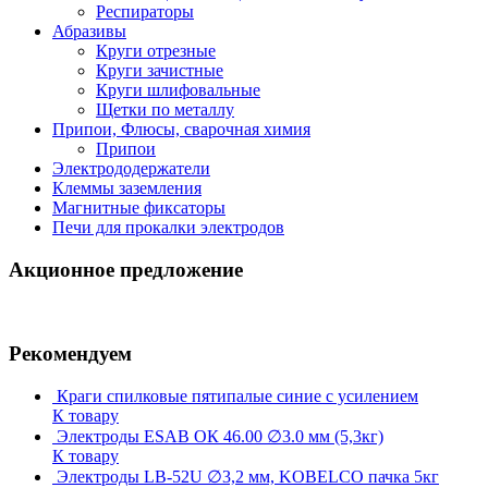
Респираторы
Абразивы
Круги отрезные
Круги зачистные
Круги шлифовальные
Щетки по металлу
Припои, Флюсы, сварочная химия
Припои
Электрододержатели
Клеммы заземления
Магнитные фиксаторы
Печи для прокалки электродов
Акционное предложение
Рекомендуем
Краги спилковые пятипалые синие с усилением
К товару
Электроды ESAB ОК 46.00 ∅3.0 мм (5,3кг)
К товару
Электроды LB-52U ∅3,2 мм, KOBELCO пачка 5кг