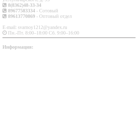
8(8362)48-33-34
89677583334
- Сотовый
89613770869
- Оптовый отдел
E-mail: svarnoy1212@yandex.ru
Пн.-Пт. 8:00–18:00 Сб. 9:00–16:00
Информация:
О компании
|
Контакты
|
Сервис