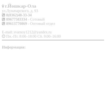
г.Йошкар-Ола
ул.Луначарского, д. 93
8(8362)48-33-34
89677583334
- Сотовый
89613770869
- Оптовый отдел
E-mail: svarnoy1212@yandex.ru
Пн.-Пт. 8:00–18:00 Сб. 9:00–16:00
Информация:
О компании
|
Контакты
|
Сервис