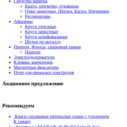
Средства защиты
Краги, перчатки, рукавицы
Очки защитные. Щитки. Каски. Наушники
Респираторы
Абразивы
Круги отрезные
Круги зачистные
Круги шлифовальные
Щетки по металлу
Припои, Флюсы, сварочная химия
Припои
Электрододержатели
Клеммы заземления
Магнитные фиксаторы
Печи для прокалки электродов
Акционное предложение
Рекомендуем
Краги спилковые пятипалые синие с усилением
К товару
Электроды ESAB ОК 46.00 ∅3.0 мм (5,3кг)