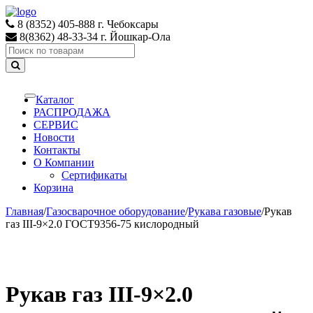
Skip
Skip
to
to
8 (8352) 405-888 г. Чебоксары
navigation
content
8(8362) 48-33-34 г. Йошкар-Ола
Search
for:
Каталог
Toggle
navigation
РАСПРОДАЖА
СЕРВИС
Новости
Контакты
О Компании
Сертификаты
Корзина
Главная
/
Газосварочное оборудование
/
Рукава газовые
/
Рукав
газ III-9×2.0 ГОСТ9356-75 кислородный
Рукав газ III-9×2.0