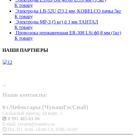
К товару
Электроды LB-52U ∅3,2 мм, KOBELCO пачка 5кг
К товару
Электроды МР-3 (5 кг) d 3 мм ТАНТАЛ
К товару
Проволока нержавеющая ER-308 LSi ф0,8 мм (1кг)
К товару
НАШИ ПАРТНЕРЫ
Наши контакты:
г.Чебоксары (ЧувашГосСнаб)
Складской проезд, д4 корп. 1
8 991 465-61-96
E-mail: zsvarm@yandex.ru
Пн.-Пт. 8:00–18:00 Сб. 9:00–16:00