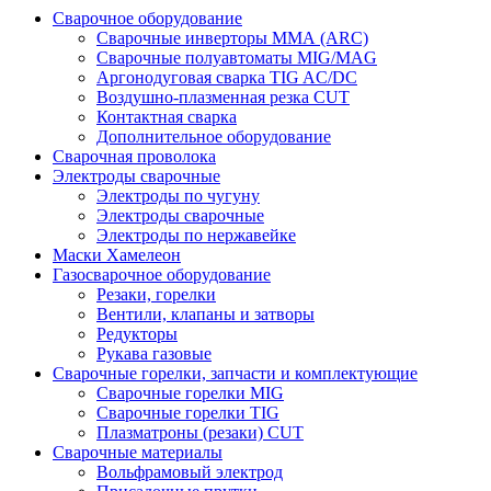
Сварочное оборудование
Сварочные инверторы ММА (ARC)
Сварочные полуавтоматы MIG/MAG
Аргонодуговая сварка TIG AC/DC
Воздушно-плазменная резка CUT
Контактная сварка
Дополнительное оборудование
Сварочная проволока
Электроды сварочные
Электроды по чугуну
Электроды сварочные
Электроды по нержавейке
Маски Хамелеон
Газосварочное оборудование
Резаки, горелки
Вентили, клапаны и затворы
Редукторы
Рукава газовые
Сварочные горелки, запчасти и комплектующие
Сварочные горелки MIG
Сварочные горелки TIG
Плазматроны (резаки) CUT
Сварочные материалы
Вольфрамовый электрод