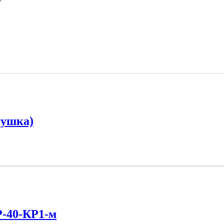
гушка)
Р-40-КР1-м