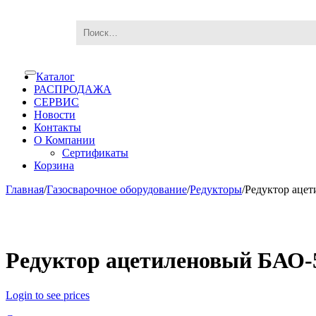
Skip
Skip
Каталог
Toggle
to
to
navigation
РАСПРОДАЖА
navigation
content
СЕРВИС
Новости
Контакты
О Компании
Сертификаты
Корзина
Главная
/
Газосварочное оборудование
/
Редукторы
/
Редуктор ацет
Редуктор ацетиленовый БАО-5
Login to see prices