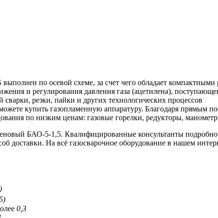
выполнен по осевой схеме, за счет чего обладает компактными 
ижения и регулирования давления газа (ацетилена), поступающе
й сварки, резки, пайки и других технологических процессов
ожете купить газопламенную аппаратуру. Благодаря прямым по
дования по низким ценам: газовые горелки, редукторы, манометр
леновый БАО-5-1,5. Квалифицированные консультанты подробно 
соб доставки. На всё газосварочное оборудование в нашем интер
)
5)
более
0,3
3