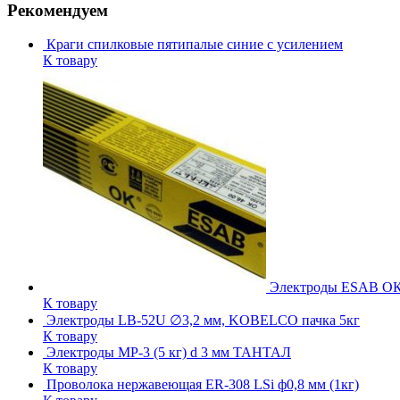
Рекомендуем
Краги спилковые пятипалые синие с усилением
К товару
Электроды ESAB ОК 
К товару
Электроды LB-52U ∅3,2 мм, KOBELCO пачка 5кг
К товару
Электроды МР-3 (5 кг) d 3 мм ТАНТАЛ
К товару
Проволока нержавеющая ER-308 LSi ф0,8 мм (1кг)