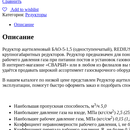
Сравнить
Add to wishlist
Категория:
Редукторы
Описание
Описание
Редуктор ацетиленовый БАО-5-1,5 (одноступенчатый), REDIUS 
крупногабаритных редукторов. Редуктор предназначен для пон
рабочего давления газа при питании постов и установок газово
В интернет-магазине «СВАРБИ» или в любом из филиалов вы м
удаётся продавать широкий ассортимент газосварочного обору
В нашем каталоге по низкой цене представлен Редуктор ацети
эксплуатации, помогут быстро оформить заказ и подобрать спо
3
Наибольшая пропускная способность, м
/ч
5,0
2
Наибольшее давление газа на входе, МПа (кгс/см
)
2,5 (25
2
Наибольшее рабочее давление газа, МПа (кгс/см
)
0,15 (1,
Коэффициент неравномерности рабочего давления, i, не 
Коэффициент перепада рабочего давления, R, не более
0,