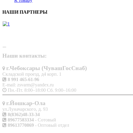
К товару
НАШИ ПАРТНЕРЫ
Наши контакты:
г.Чебоксары (ЧувашГосСнаб)
Складской проезд, д4 корп. 1
8 991 465-61-96
E-mail: zsvarm@yandex.ru
Пн.-Пт. 8:00–18:00 Сб. 9:00–16:00
г.Йошкар-Ола
ул.Луначарского, д. 93
8(8362)48-33-34
89677583334
- Сотовый
89613770869
- Оптовый отдел