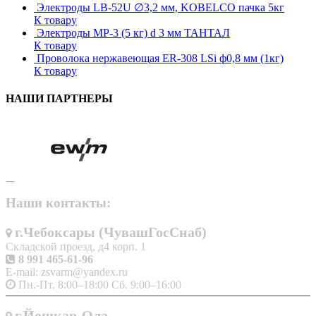
Электроды LB-52U ∅3,2 мм, KOBELCO пачка 5кг
К товару
Электроды МР-3 (5 кг) d 3 мм ТАНТАЛ
К товару
Проволока нержавеющая ER-308 LSi ф0,8 мм (1кг)
К товару
НАШИ ПАРТНЕРЫ
Наши контакты:
г.Чебоксары (ЧувашГосСнаб)
Складской проезд, д4 корп. 1
8 991 465-61-96
E-mail: zsvarm@yandex.ru
Пн.-Пт. 8:00–18:00 Сб. 9:00–16:00
г.Йошкар-Ола