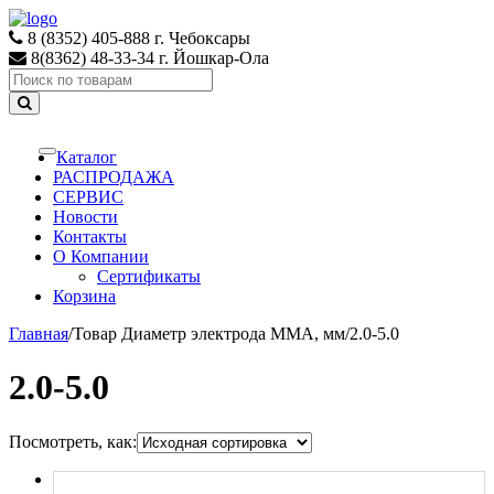
Skip
Skip
to
to
8 (8352) 405-888 г. Чебоксары
navigation
content
8(8362) 48-33-34 г. Йошкар-Ола
Search
for:
Каталог
Toggle
navigation
РАСПРОДАЖА
СЕРВИС
Новости
Контакты
О Компании
Сертификаты
Корзина
Главная
/
Товар Диаметр электрода MMA, мм
/
2.0-5.0
2.0-5.0
Посмотреть, как: