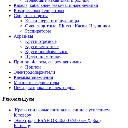
Подающие механизмы и ролики
Кабель, кабельные разъемы и наконечники
Компрессоры,Генераторы
Средства защиты
Краги, перчатки, рукавицы
Очки защитные. Щитки. Каски. Наушники
Респираторы
Абразивы
Круги отрезные
Круги зачистные
Круги шлифовальные
Щетки по металлу
Припои, Флюсы, сварочная химия
Припои
Электрододержатели
Клеммы заземления
Магнитные фиксаторы
Печи для прокалки электродов
Рекомендуем
Краги спилковые пятипалые синие с усилением
К товару
Электроды ESAB ОК 46.00 ∅3.0 мм (5,3кг)
К товару